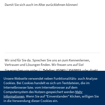
Damit Sie sich auch im Alter zurücklehnen können!
Wir sind für Sie da. Sprechen Sie uns an zum Kennenlernen,
Vertrauen und Lösungen finden. Wir freuen uns auf Sie!
Sie erreichen uns unter
Telefon: 05943 / 3569955
oder direkt
über unser
Kontaktformular
.
Unsere Webseite verwendet neben Funktionalitäts- auch Analyse-
Cookies. Bei Cookies handelt es sich um Textdateien, die im
Internetbrowser bzw. vom Internetbrowser auf dem
Computersystem des Nutzers gespeichert werden
Mehr
KONTAKT
IMPRESSUM
DATENSCHUTZERKLÄRUNG
Informationen
. Wenn Sie auf "Einverstanden" klicken, willigen Sie
in die Verwendung dieser Cookies ein.
WIR LEBEN BERATUNG